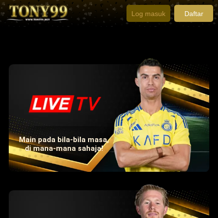
Log masuk
Daftar
Main pada bila-bila masa,
di mana-mana sahaja!