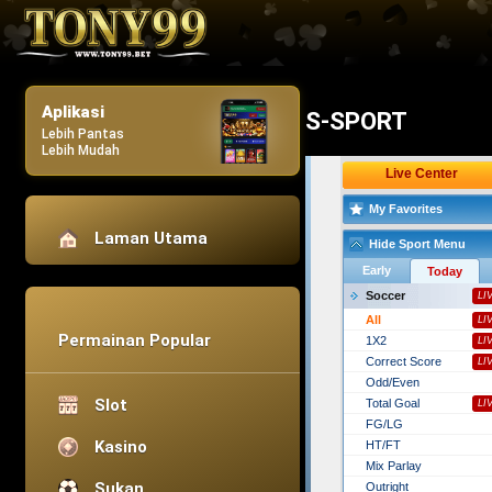
Aplikasi
S-SPORT
Lebih Pantas
Lebih Mudah
Laman Utama
Permainan Popular
Slot
Kasino
Sukan