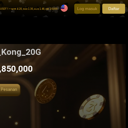
Log masuk
Daftar
USDT 1 = ᴍʏʀ 𝟦.20, ꜱɢᴅ 𝟣.30, ᴀᴜᴅ 𝟣.48, ɪᴅʀ 𝟤𝟢,000
_Kong_20G
,850,000
 Pesanan