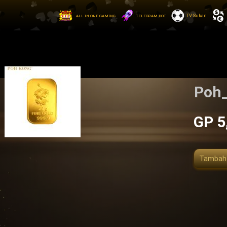
ᴀʟʟ ɪɴ ᴏɴᴇ ɢᴀᴍɪɴɢ
ᴛᴇʟᴇɢʀᴀᴍ ʙᴏᴛ
TV Sukan
Poh
GP 5
Tambah