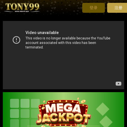
登录
注册
Dear Tony99 Team Member